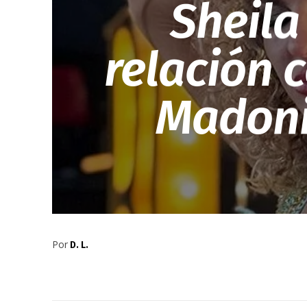
Sheila
relación 
Madoni
Por
D. L.