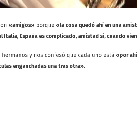
 son
«amigos»
porque
«la cosa quedó ahí en una amis
al Italia, España es complicado, amistad sí, cuando vi
s hermanos y nos confesó que cada uno está
«por ahí
ículas enganchadas una tras otra»
.