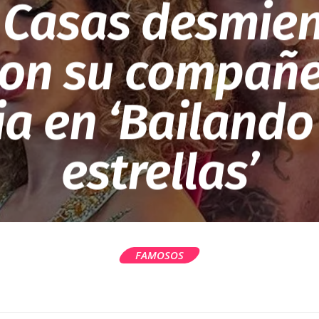
 Casas desmie
con su compañ
a en ‘Bailando 
estrellas’
FAMOSOS