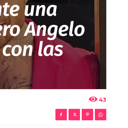
nte una
ero Angelo
con las
43