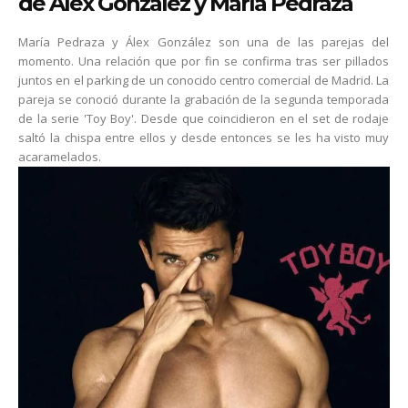
de Álex González y María Pedraza
María Pedraza y Álex González son una de las parejas del
momento. Una relación que por fin se confirma tras ser pillados
juntos en el parking de un conocido centro comercial de Madrid. La
pareja se conoció durante la grabación de la segunda temporada
de la serie 'Toy Boy'. Desde que coincidieron en el set de rodaje
saltó la chispa entre ellos y desde entonces se les ha visto muy
acaramelados.