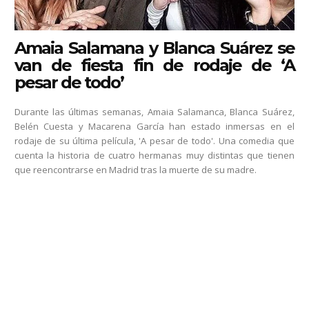
Amaia Salamana y Blanca Suárez se
van de fiesta fin de rodaje de ‘A
pesar de todo’
Durante las últimas semanas, Amaia Salamanca, Blanca Suárez,
Belén Cuesta y Macarena García han estado inmersas en el
rodaje de su última película, 'A pesar de todo'. Una comedia que
cuenta la historia de cuatro hermanas muy distintas que tienen
que reencontrarse en Madrid tras la muerte de su madre.