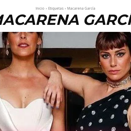
Inicio
Etiquetas
Macarena García
ACARENA GARC