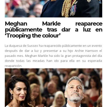
Meghan Markle reaparece
públicamente tras dar a luz en
‘Trooping the colour’
La duquesa de Sussex ha reaparecido públicamente en un evento
después de dar a luz y presentar a su hijo Archie Harrison el
pasado mes. Meghan Markle ha sido la gran protagonista del día
donde todas las miradas han ido para ella en su esperada
reaparición.