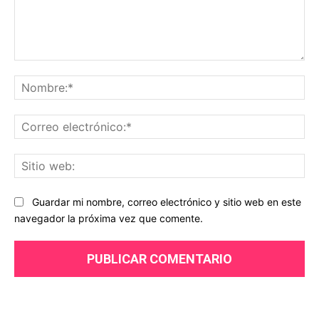
Comentario:
No
Co
ele
Sit
we
Guardar mi nombre, correo electrónico y sitio web en este
navegador la próxima vez que comente.