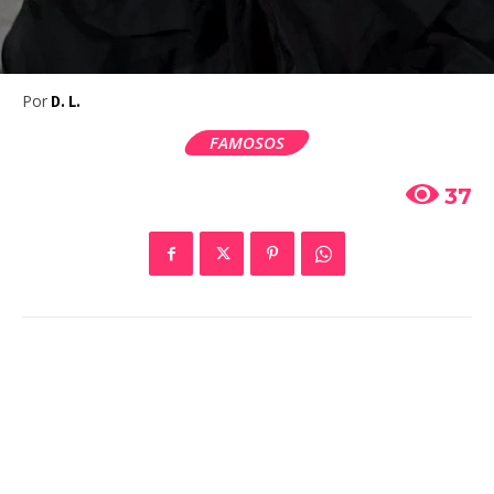
Por
D. L.
FAMOSOS
37