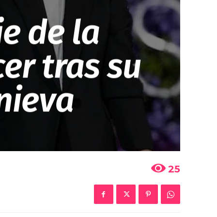
je de la
er tras su
nieva
25