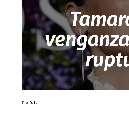
Tamara 
venganza’
rupt
Por
D. L.