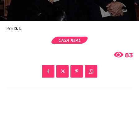
Por
D. L.
CASA REAL
83