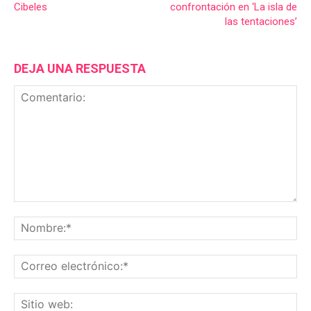
Cibeles
confrontación en ‘La isla de
las tentaciones’
DEJA UNA RESPUESTA
Comentario:
No
Co
ele
Sit