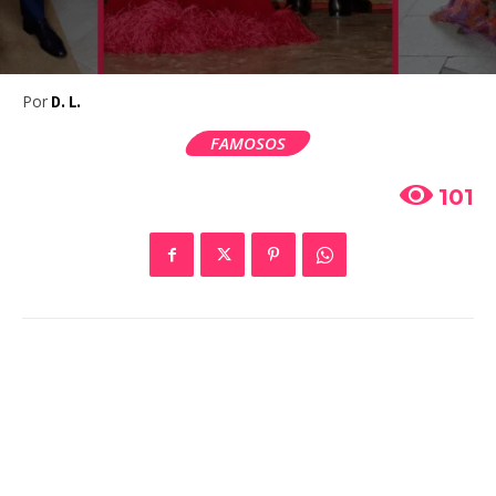
Por
D. L.
FAMOSOS
101