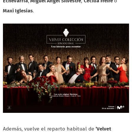
Echevarría
,
Miguel Ángel Silvestre
,
Cecilia Freire
o
Maxi Iglesias
.
Además, vuelve el reparto habitual de
‘Velvet