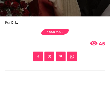
Por
D. L.
FAMOSOS
45