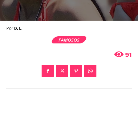
Por
D. L.
FAMOSOS
91