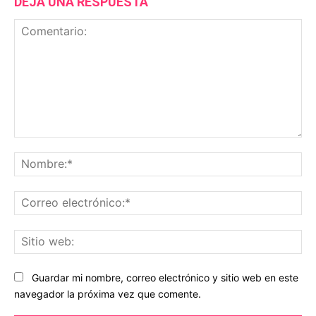
DEJA UNA RESPUESTA
Comentario:
No
Co
ele
Sit
we
Guardar mi nombre, correo electrónico y sitio web en este
navegador la próxima vez que comente.