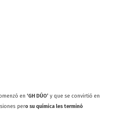
 comenzó en
‘GH DÚO’
y que se convirtió en
asiones per
o su química les terminó