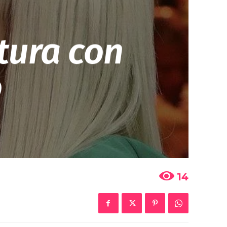
tura con
o
14