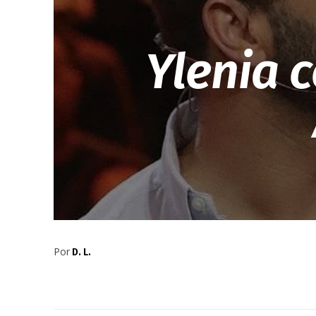
Ylenia 
Por
D. L.