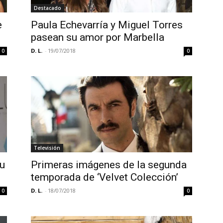
Destacado
e
Paula Echevarría y Miguel Torres
pasean su amor por Marbella
D. L.
-
19/07/2018
0
0
Televisión
su
Primeras imágenes de la segunda
temporada de ‘Velvet Colección’
D. L.
-
18/07/2018
0
0