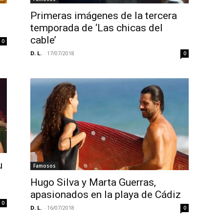
Primeras imágenes de la tercera
temporada de ‘Las chicas del
cable’
0
D. L.
-
17/07/2018
0
u
Famosos
Hugo Silva y Marta Guerras,
apasionados en la playa de Cádiz
0
D. L.
-
16/07/2018
0