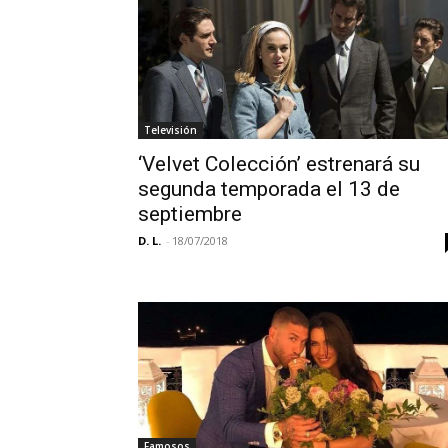
Televisión
‘Velvet Colección’ estrenará su
segunda temporada el 13 de
septiembre
D. L.
-
18/07/2018
Famosos