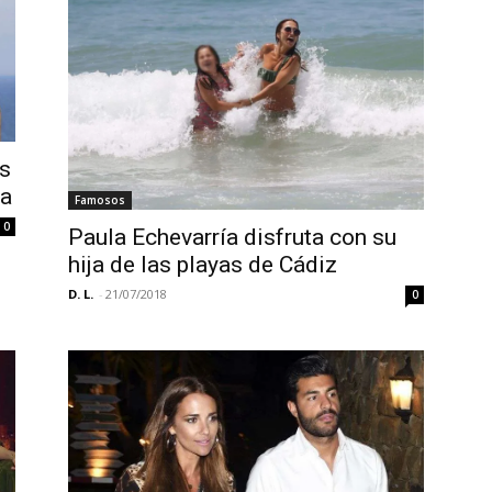
us
na
Famosos
0
Paula Echevarría disfruta con su
hija de las playas de Cádiz
D. L.
-
21/07/2018
0