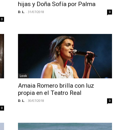
hijas y Doña Sofía por Palma
D. L.
-
31/07/2018
0
0
Look
Amaia Romero brilla con luz
propia en el Teatro Real
D. L.
-
30/07/2018
0
0