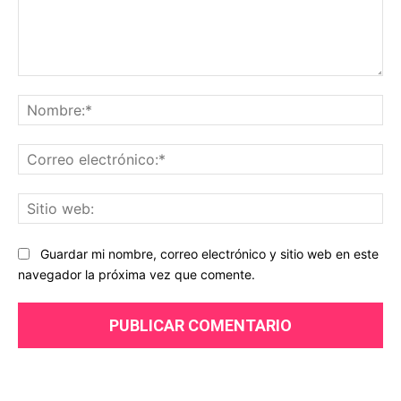
Comentario:
No
Co
ele
Sit
we
Guardar mi nombre, correo electrónico y sitio web en este
navegador la próxima vez que comente.