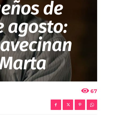
ueños de
e agosto:
 avecinan
 Marta
67