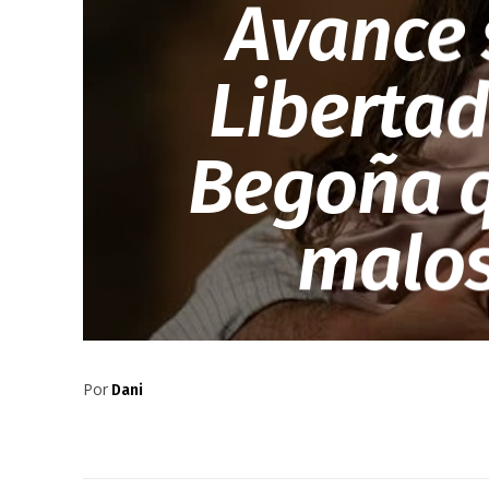
Avance 
Libertad
Begoña q
malos
Por
Dani