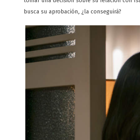
tomar una decisión sobre su relación con Is
busca su aprobación, ¿la conseguirá?