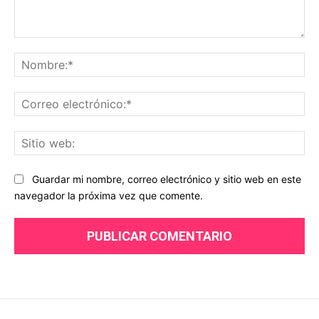
Comentario:
No
Co
ele
Sit
we
Guardar mi nombre, correo electrónico y sitio web en este
navegador la próxima vez que comente.