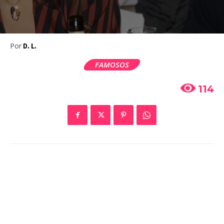
Por
D. L.
FAMOSOS
114