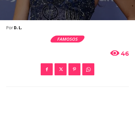
Por
D. L.
FAMOSOS
46