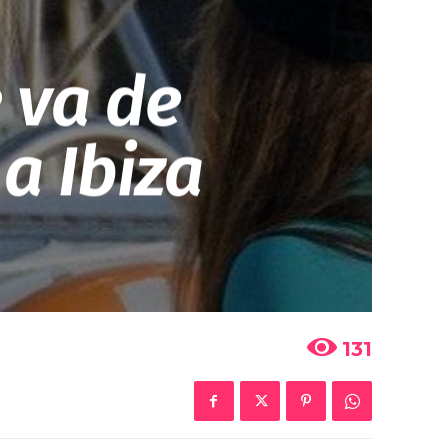
 va de
a Ibiza
131