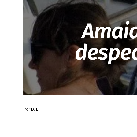
Amaia
desped
Por
D. L.