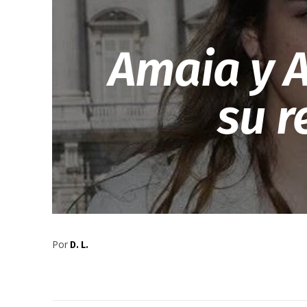
Amaia y A
su r
Por
D. L.