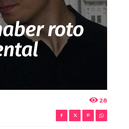
haber roto
ental
28