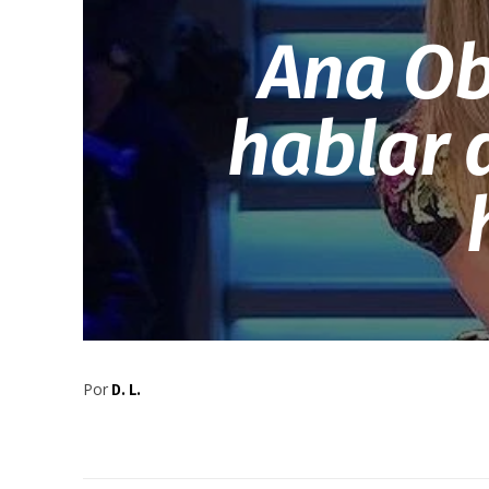
Ana Ob
hablar 
Por
D. L.