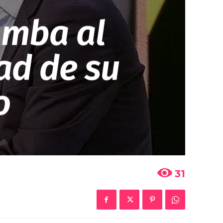
umba al
ad de su
o
31