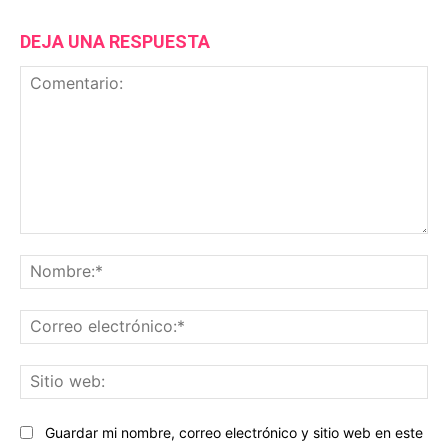
DEJA UNA RESPUESTA
Comentario:
No
Co
ele
Sit
we
Guardar mi nombre, correo electrónico y sitio web en este