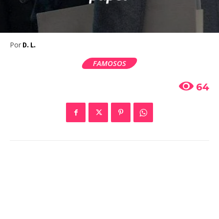
Por
D. L.
FAMOSOS
64