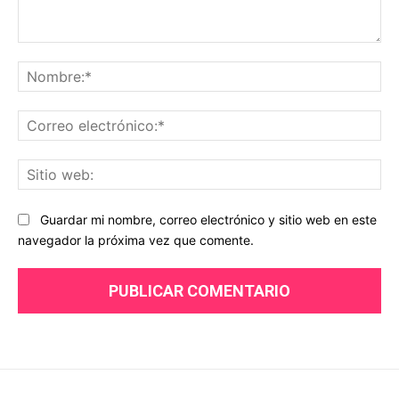
Comentario:
No
Co
ele
Sit
we
Guardar mi nombre, correo electrónico y sitio web en este
navegador la próxima vez que comente.