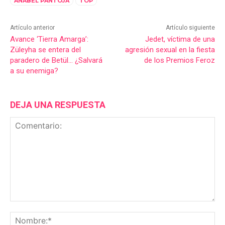
ANABEL PANTOJA
TOP
Artículo anterior
Artículo siguiente
Avance ‘Tierra Amarga’:
Jedet, víctima de una
Züleyha se entera del
agresión sexual en la fiesta
paradero de Betül… ¿Salvará
de los Premios Feroz
a su enemiga?
DEJA UNA RESPUESTA
Comentario:
No