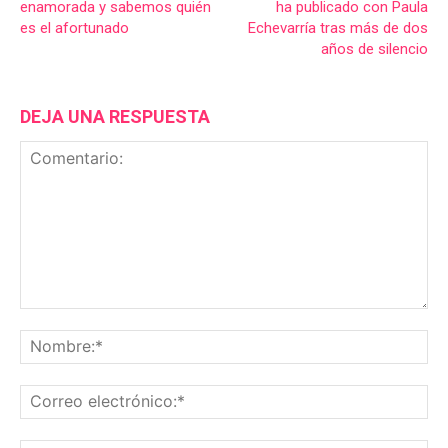
enamorada y sabemos quién
ha publicado con Paula
es el afortunado
Echevarría tras más de dos
años de silencio
DEJA UNA RESPUESTA
Comentario:
No
Co
ele