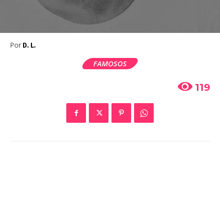
Por
D. L.
FAMOSOS
119