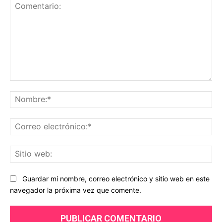
Comentario:
No
Co
ele
Sit
we
Guardar mi nombre, correo electrónico y sitio web en este
navegador la próxima vez que comente.