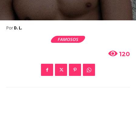
Por
D. L.
FAMOSOS
120