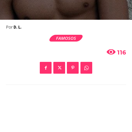
Por
D. L.
FAMOSOS
116