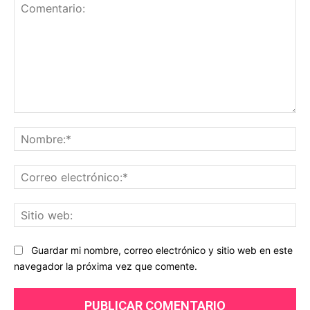
Comentario:
No
Co
ele
Sit
we
Guardar mi nombre, correo electrónico y sitio web en este
navegador la próxima vez que comente.