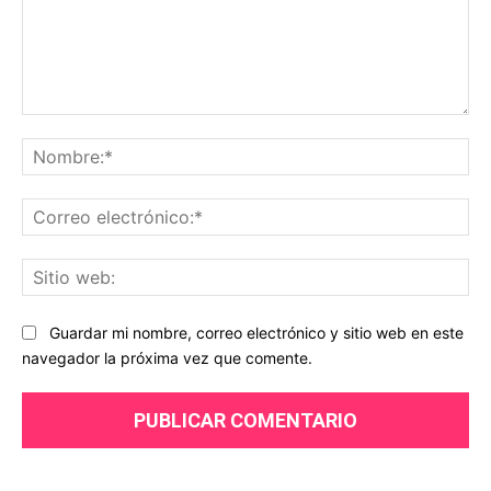
Comentario:
No
Co
ele
Sit
we
Guardar mi nombre, correo electrónico y sitio web en este
navegador la próxima vez que comente.