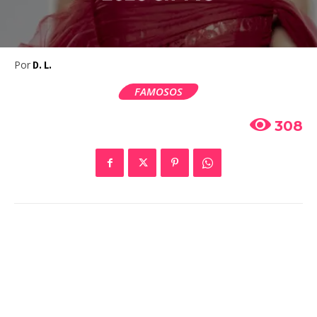
Por
D. L.
FAMOSOS
308