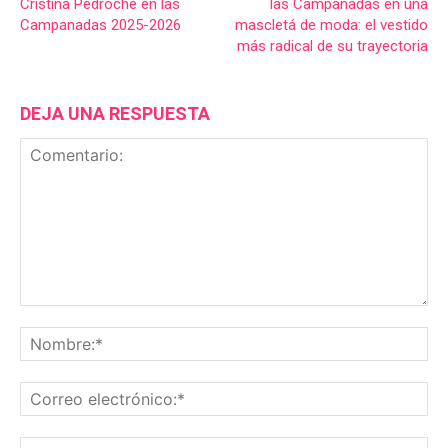
Cristina Pedroche en las
las Campanadas en una
Campanadas 2025-2026
mascletá de moda: el vestido
más radical de su trayectoria
DEJA UNA RESPUESTA
Comentario:
No
Co
ele
Sit