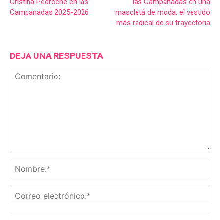
Cristina Pedroche en las
las Campanadas en una
Campanadas 2025-2026
mascletá de moda: el vestido
más radical de su trayectoria
DEJA UNA RESPUESTA
Comentario:
No
Co
ele
Sit