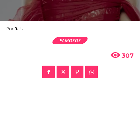
Por
D. L.
FAMOSOS
307