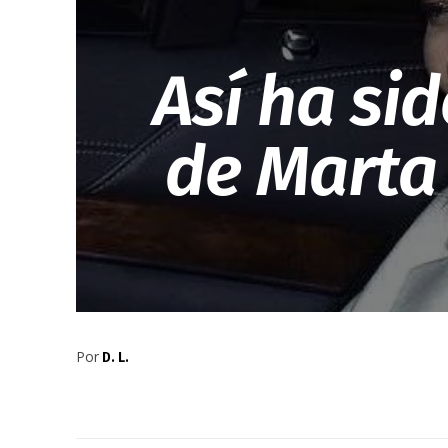
Así ha sid
de Marta 
Por
D. L.