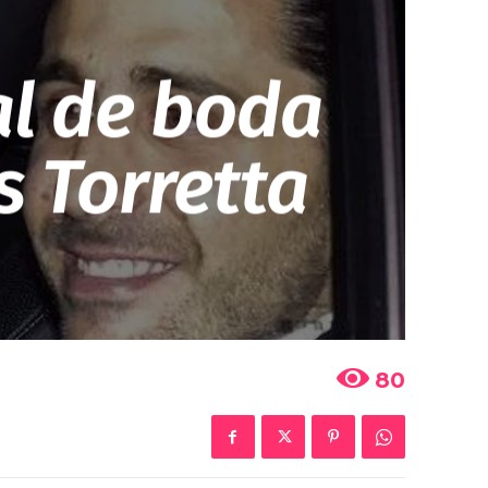
nal de boda
s Torretta
80