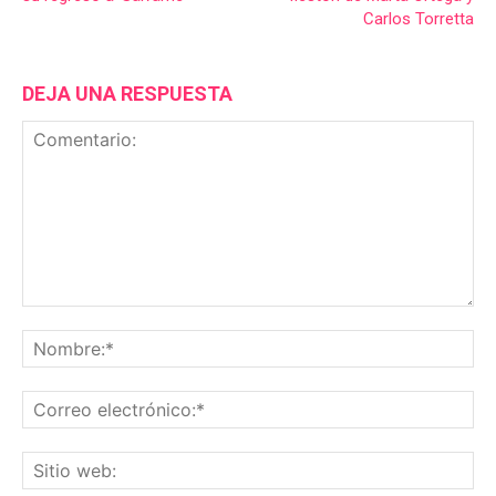
Carlos Torretta
DEJA UNA RESPUESTA
Comentario:
No
Co
ele
Sit
we