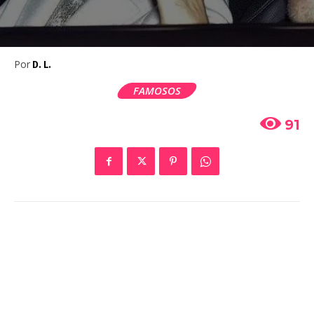
Por
D. L.
FAMOSOS
91