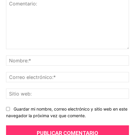
Comentario:
No
Co
ele
Sit
we
Guardar mi nombre, correo electrónico y sitio web en este
navegador la próxima vez que comente.