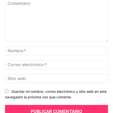
Comentario:
No
Co
ele
Sit
we
Guardar mi nombre, correo electrónico y sitio web en este
navegador la próxima vez que comente.