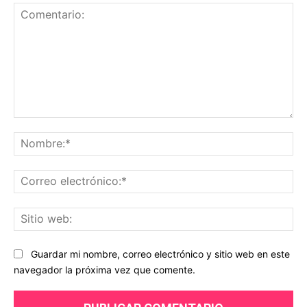
Comentario:
No
Co
ele
Sit
we
Guardar mi nombre, correo electrónico y sitio web en este
navegador la próxima vez que comente.