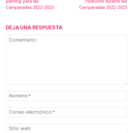
painting’ para las
Pedroche durante las
Campanadas 2022-2023
Campanadas 2022-2023
DEJA UNA RESPUESTA
Comentario:
No
Co
ele
Sit
we