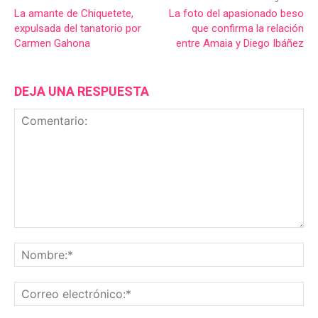
La amante de Chiquetete,
La foto del apasionado beso
expulsada del tanatorio por
que confirma la relación
Carmen Gahona
entre Amaia y Diego Ibáñez
DEJA UNA RESPUESTA
Comentario:
No
Co
ele