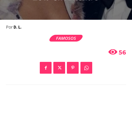
Por
D. L.
FAMOSOS
56