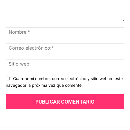
Comentario:
No
Co
ele
Sit
we
Guardar mi nombre, correo electrónico y sitio web en este
navegador la próxima vez que comente.