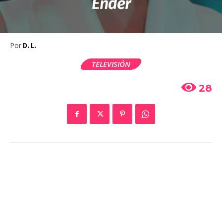
Ender
Por
D. L.
TELEVISIÓN
28