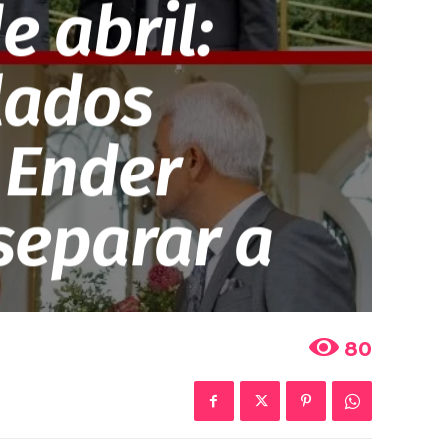
e abril:
llados
 Ender
separar a
80