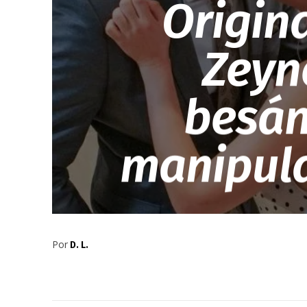
Origina
Zeyne
besán
manipula
Por
D. L.