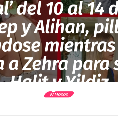
l’ del 10 al 14 d
p y Alihan, pi
dose mientras
 a Zehra para 
Halit y Yildiz
FAMOSOS