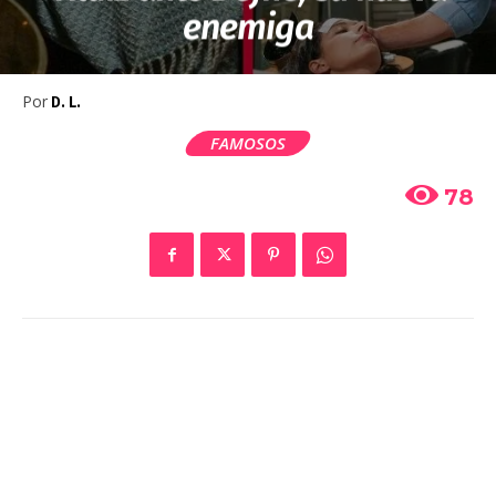
enemiga
Por
D. L.
FAMOSOS
78