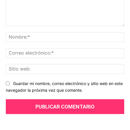
Comentario:
No
Co
ele
Sit
we
Guardar mi nombre, correo electrónico y sitio web en este
navegador la próxima vez que comente.