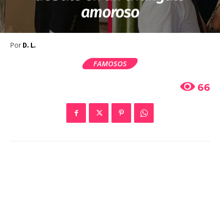
amoroso
Por
D. L.
FAMOSOS
66