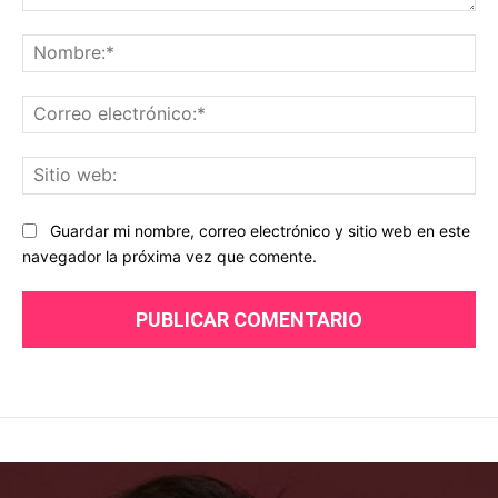
Comentario:
No
Co
ele
Sit
we
Guardar mi nombre, correo electrónico y sitio web en este
navegador la próxima vez que comente.