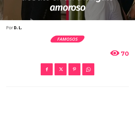
amoroso
Por
D. L.
FAMOSOS
70