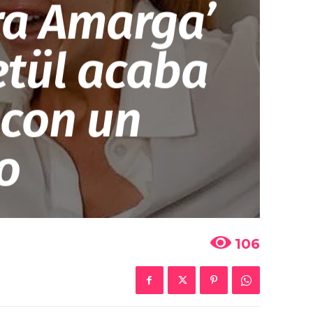
ra Amarga’
Betül acaba
 con un
o
106