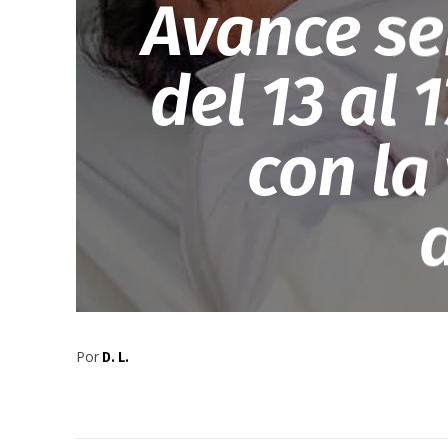
Avance se
del 13 al 
con la
Por
D. L.