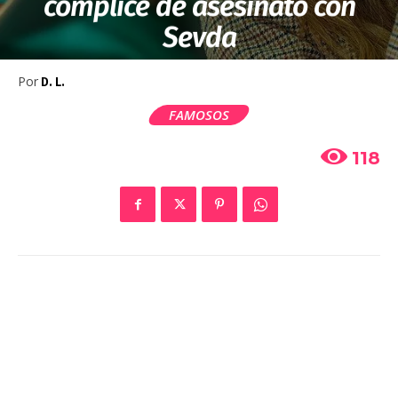
cómplice de asesinato con
Sevda
Por
D. L.
FAMOSOS
118