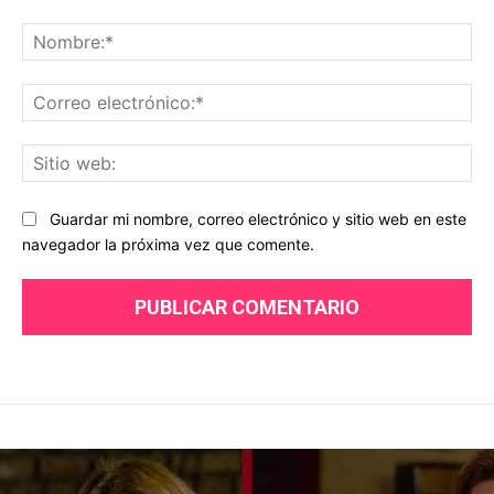
Comentario:
No
Co
ele
Sit
we
Guardar mi nombre, correo electrónico y sitio web en este
navegador la próxima vez que comente.