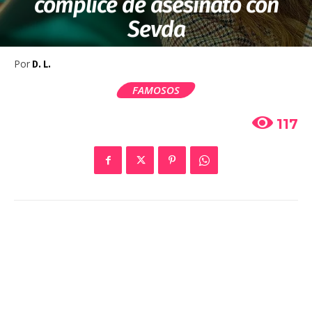
cómplice de asesinato con
Sevda
Por
D. L.
FAMOSOS
117