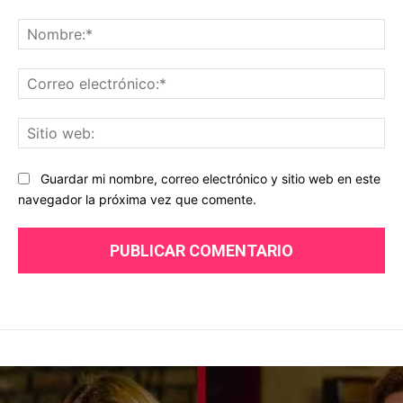
Comentario:
No
Co
ele
Sit
we
Guardar mi nombre, correo electrónico y sitio web en este
navegador la próxima vez que comente.