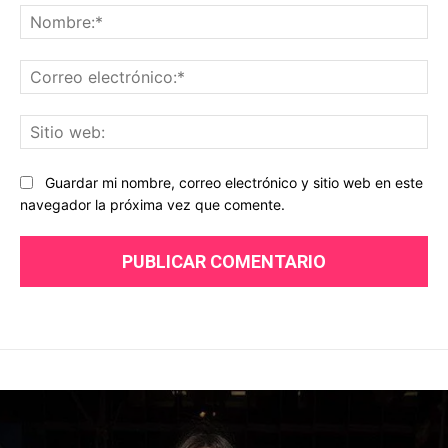
No
Co
ele
Sit
we
Guardar mi nombre, correo electrónico y sitio web en este
navegador la próxima vez que comente.