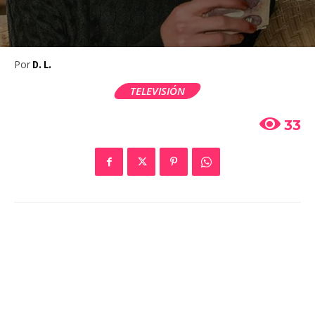
Por
D. L.
TELEVISIÓN
33