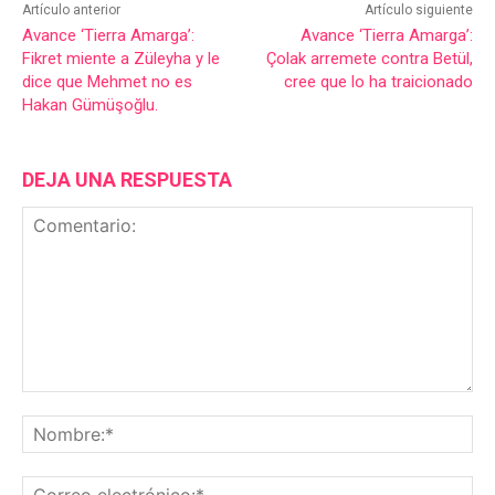
Artículo anterior
Artículo siguiente
Avance ‘Tierra Amarga’:
Avance ‘Tierra Amarga’:
Fikret miente a Züleyha y le
Çolak arremete contra Betül,
dice que Mehmet no es
cree que lo ha traicionado
Hakan Gümüşoğlu.
DEJA UNA RESPUESTA
Comentario:
No
Co