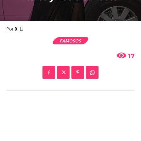
Por
D. L.
FAMOSOS
17