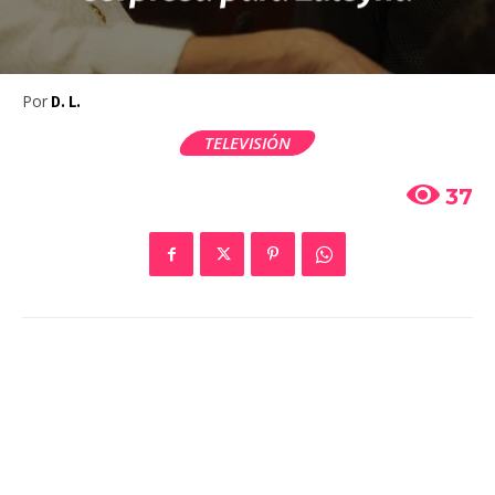
Por
D. L.
TELEVISIÓN
37