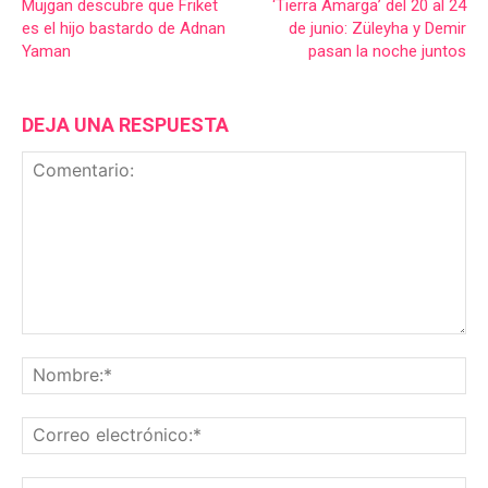
Müjgan descubre que Friket
‘Tierra Amarga’ del 20 al 24
es el hijo bastardo de Adnan
de junio: Züleyha y Demir
Yaman
pasan la noche juntos
DEJA UNA RESPUESTA
Comentario:
No
Co
ele
Sit