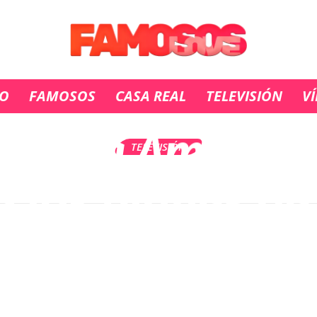
11 MARZO, 2022
IO
FAMOSOS
CASA REAL
TELEVISIÓN
V
‘Tierra Amarga’
TELEVISIÓN
 los planes de
Züleyha