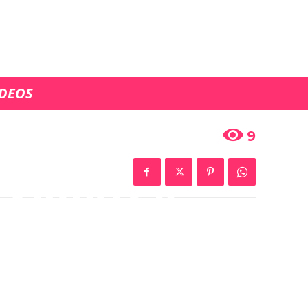
ÍDEOS
: Hünkar
9
 Yilmaz y