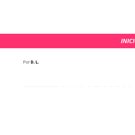
INIC
Avance 
Por
D. L.
descubre