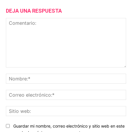
DEJA UNA RESPUESTA
Comentario:
No
Co
ele
Sit
we
Guardar mi nombre, correo electrónico y sitio web en este