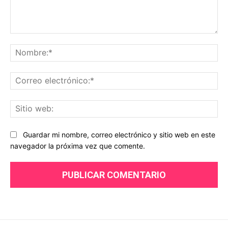
Comentario:
No
Co
ele
Sit
we
Guardar mi nombre, correo electrónico y sitio web en este
navegador la próxima vez que comente.