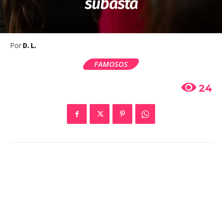
subasta
Por
D. L.
FAMOSOS
24