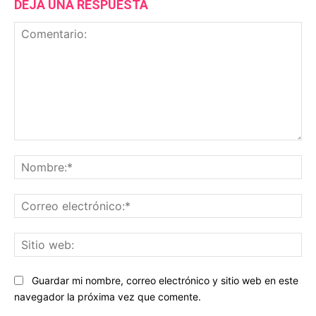
DEJA UNA RESPUESTA
Comentario:
No
Co
ele
Sit
we
Guardar mi nombre, correo electrónico y sitio web en este
navegador la próxima vez que comente.