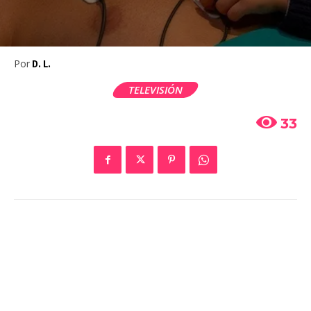
Por
D. L.
TELEVISIÓN
33